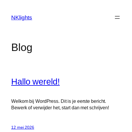
Ga
naar
NKlights
de
inhoud
Blog
Hallo wereld!
Welkom bij WordPress. Dit is je eerste bericht.
Bewerk of verwijder het, start dan met schrijven!
12 mei 2026